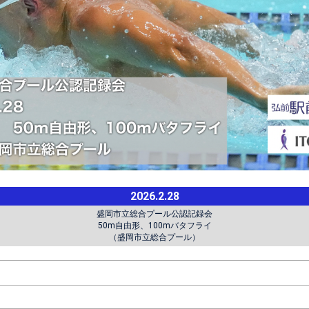
2026.2.28
盛岡市立総合プール公認記録会
50m自由形、100mバタフライ
（盛岡市立総合プール）