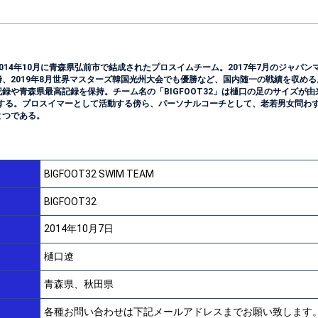
AM」は2014年10月に青森県弘前市で結成されたプロスイムチーム。2017年7月のジャパ
、2019年8月世界マスターズ韓国光州大会でも優勝など、国内随一の戦績を収め
録や青森県最高記録を保持。チーム名の「BIGFOOT32」は樋口の足のサイズが
味する。プロスイマーとして活動する傍ら、パーソナルコーチとして、老若男女問わ
とつである。
BIGFOOT32 SWIM TEAM
BIGFOOT32
2014年10月7日
樋口遼
青森県、秋田県
各種お問い合わせは下記メールアドレスまでお願い致します