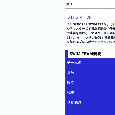
競泳
プロフィール
「BIGFOOT32 SWIM TE
ジアマスターズで日本新記録で優勝
で連覇を達成し、マスターズ日本記
32」から、「大きい足32」を意
を集めるプロスポーツチームのひ
SWIM TEAM概要
チーム名
屋号
設立
代表
活動拠点