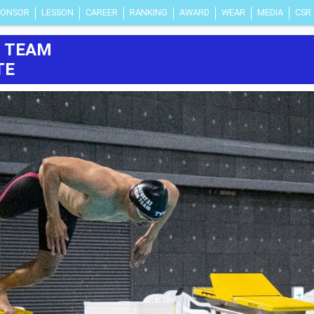
PONSOR
LESSON
CAREER
RANKING
AWARD
WEAR
MEDIA
CSR
M TEAM
TE