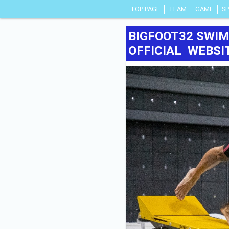
TOP PAGE
TEAM
GAME
S
BIGFOOT32 SWI
OFFICIAL WEBSI